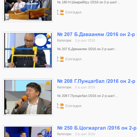
№ 180 Н.Шаарийбуу /2016 он 2-р шат/ ..
Сэтгэгдэл:
Категори:
2-р шат 2016
№ 207 Б.Давааням /2016 он 2-р шат/ ..
Сэтгэгдэл:
Категори:
2-р шат 2016
№ 208 Г.Пунцагбал /2016 он 2-р шат/ ..
Сэтгэгдэл:
Категори:
2-р шат 2016