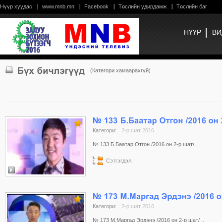
Нүүр хуудас
www.mnb.mn
Facebook
Төслийн удирдамж
Төслийн баг
НҮҮР
ВИ
(Категори хамаарахгүй)
Категори:
2-р шат 2016
№ 133 Б.Баатар Отгон /2016 он 2-р шат/..
Сэтгэгдэл:
Категори:
2-р шат 2016
№ 173 М.Маргад Эрдэнэ /2016 он 2-р шат/ ..