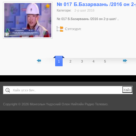
Категори:
2-р шат 2016
№ 017 Б.Базарваань /2016 он 2-р шат/ ..
Сэтгэгдэл:
1
2
3
4
5
Copyright © 2026 Монголын Үндэсний Олон Нийтийн Радио Телевиз.