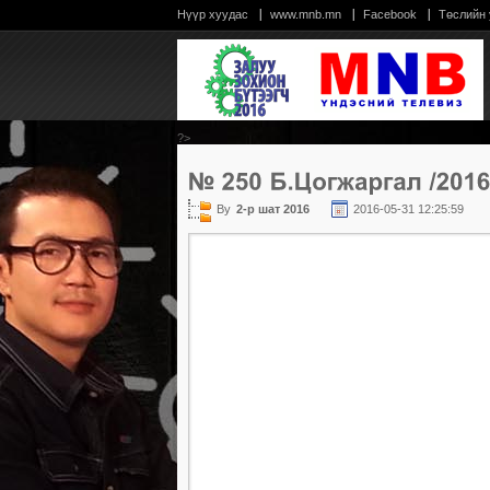
Нүүр хуудас
www.mnb.mn
Facebook
Төслийн
?>
By
2-р шат 2016
2016-05-31 12:25:59