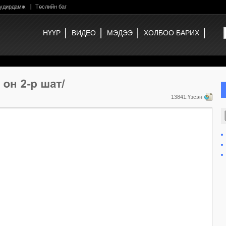
 удирдамж
Төслийн баг
НҮҮР
ВИДЕО
МЭДЭЭ
ХОЛБОО БАРИХ
13841:Үзсэн