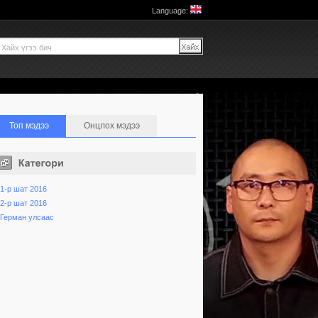
Language:
Топ мэдээ
Онцлох мэдээ
1-р шат 2016
2-р шат 2016
Герман улсаас