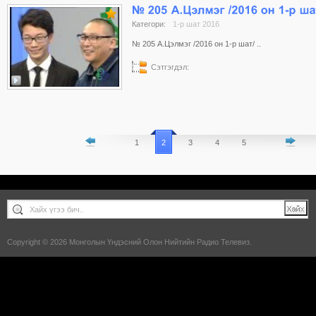
Категори:
1-р шат 2016
№ 205 А.Цэлмэг /2016 он 1-р шат/ ..
Сэтгэгдэл:
1
2
3
4
5
Copyright © 2026 Монголын Үндэсний Олон Нийтийн Радио Телевиз.