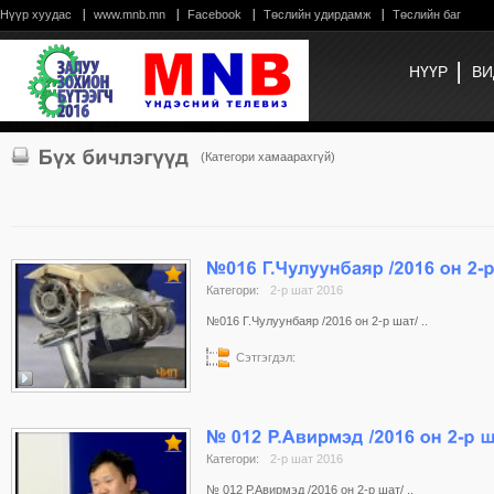
Нүүр хуудас
www.mnb.mn
Facebook
Төслийн удирдамж
Төслийн баг
НҮҮР
ВИ
(Категори хамаарахгүй)
Категори:
2-р шат 2016
№016 Г.Чулуунбаяр /2016 он 2-р шат/ ..
Сэтгэгдэл:
Категори:
2-р шат 2016
№ 012 Р.Авирмэд /2016 он 2-р шат/ ..