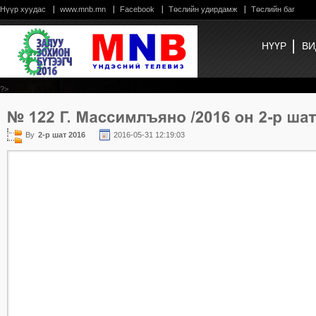
Нүүр хуудас
www.mnb.mn
Facebook
Төслийн удирдамж
Төслийн баг
НҮҮР
ВИ
?>
By
2-р шат 2016
2016-05-31 12:19:03