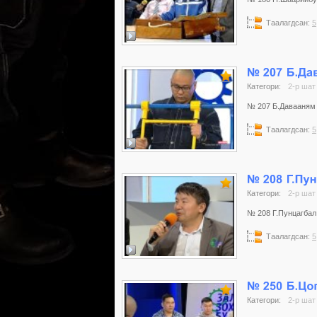
Таалагдсан:
5
Категори:
2-р шат
№ 207 Б.Давааням /
Таалагдсан:
5
Категори:
2-р шат
№ 208 Г.Пунцагбал /
Таалагдсан:
5
Категори:
2-р шат