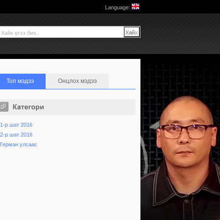
Language:
Топ мэдээ
Онцлох мэдээ
1-р шат 2016
2-р шат 2016
Герман улсаас