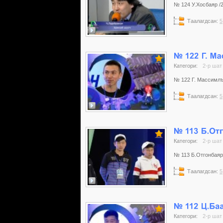
№ 124 У.Хосбаяр /20
Таалагдсан:
5
Категори:
2-р шат
№ 122 Г. Массимлъя
Таалагдсан:
5
Категори:
2-р шат
№ 113 Б.Отгонбаяр /
Таалагдсан:
5
Категори:
2-р шат