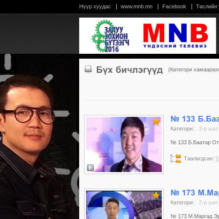
Нүүр хуудас
www.mnb.mn
Facebook
Төслийн
(Категори хамаарах
Категори:
2-р шат
№ 133 Б.Баатар Отг
Таалагдсан:
5
Категори:
2-р шат
№ 173 М.Маргад Эрд