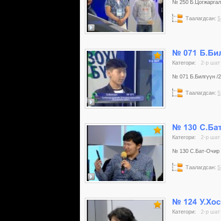
№ 250 Б.Цогжаргал /
Таалагдсан:
5
Категори:
2-р шат
№ 071 Б.Билгүүн /20
Таалагдсан:
5
Категори:
2-р шат
№ 130 С.Бат-Очир /
Таалагдсан:
5
Категори:
2-р шат