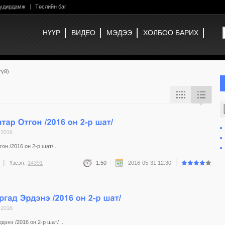
 удирдамж
Төслийн баг
НҮҮР
ВИДЕО
МЭДЭЭ
ХОЛБОО БАРИХ
гүй)
 2016
он /2016 он 2-р шат/..
Үзсэн:
14391
1:50
2016-05-31 12:30
 2016
энэ /2016 он 2-р шат/ ..