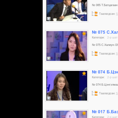
№ 085 Т.Батцагаан /
Таалагдсан:
5
Категори:
2-р шат
№ 075 С.Халиун /20
Таалагдсан:
5
Категори:
2-р шат
№ 074 Б.Цэнгэлмаа 
Таалагдсан:
5
Категори:
2-р шат