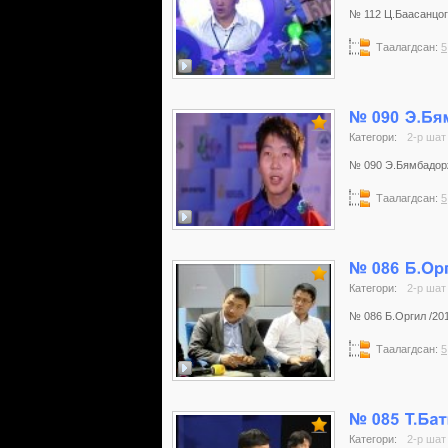
№ 112 Ц.Баасанцогт 
Таалагдсан:
5
Категори:
2-р шат
№ 090 Э.Бямбадорж 
Таалагдсан:
5
Категори:
2-р шат
№ 086 Б.Оргил /2016
Таалагдсан:
5
Категори:
2-р шат