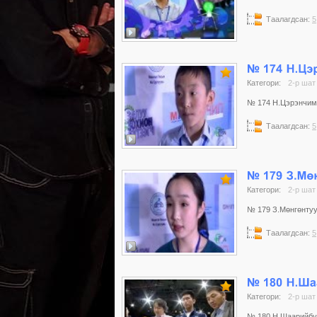
Таалагдсан:
5
Категори:
2-р шат
№ 174 Н.Цэрэнчимэд
Таалагдсан:
5
Категори:
2-р шат
№ 179 З.Мөнгөнтуул
Таалагдсан:
5
Категори:
2-р шат
№ 180 Н.Шаарийбуу 