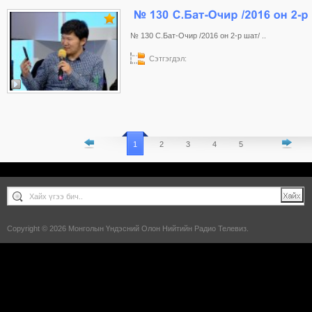
№ 130 С.Бат-Очир /2016 он 2-р шат/ ..
Сэтгэгдэл:
1
2
3
4
5
Copyright © 2026 Монголын Үндэсний Олон Нийтийн Радио Телевиз.