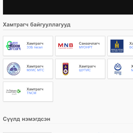
ЗЗБ төсөл
МҮОНРТ
Б
МУИС МТС
ШУТИС
TNCM