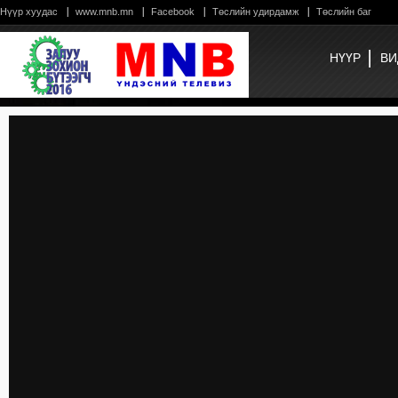
Нүүр хуудас
www.mnb.mn
Facebook
Төслийн удирдамж
Төслийн баг
НҮҮР
ВИ