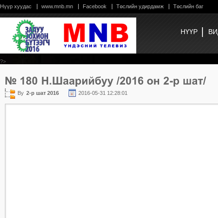
Нүүр хуудас
www.mnb.mn
Facebook
Төслийн удирдамж
Төслийн баг
НҮҮР
ВИ
?>
By
2-р шат 2016
2016-05-31 12:28:01