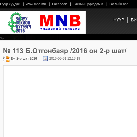
Нүүр хуудас
www.mnb.mn
Facebook
Төслийн удирдамж
Төслийн баг
НҮҮР
ВИ
?>
By
2-р шат 2016
2016-05-31 12:18:19