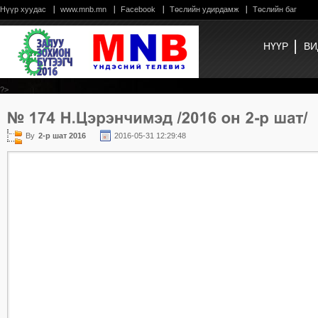
Нүүр хуудас
www.mnb.mn
Facebook
Төслийн удирдамж
Төслийн баг
НҮҮР
ВИ
?>
By
2-р шат 2016
2016-05-31 12:29:48