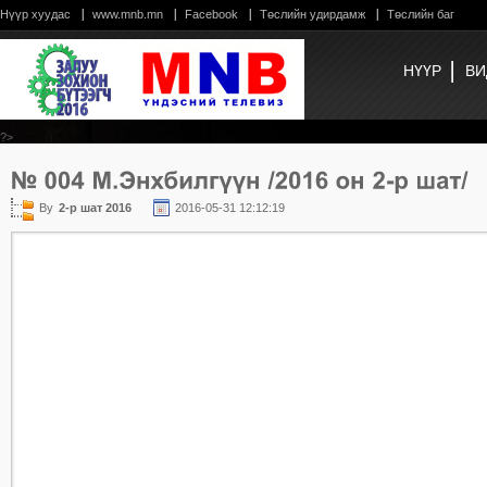
Нүүр хуудас
www.mnb.mn
Facebook
Төслийн удирдамж
Төслийн баг
НҮҮР
ВИ
?>
By
2-р шат 2016
2016-05-31 12:12:19