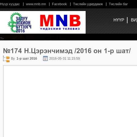
Нүүр хуудас
www.mnb.mn
Facebook
Төслийн удирдамж
Төслийн баг
НҮҮР
ВИ
?>
By
1-р шат 2016
2016-05-31 11:15:59