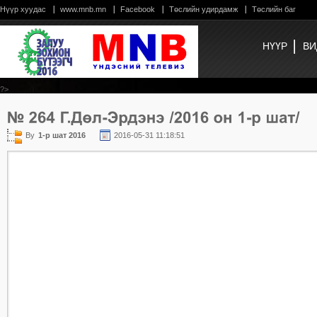
Нүүр хуудас
www.mnb.mn
Facebook
Төслийн удирдамж
Төслийн баг
НҮҮР
ВИ
?>
By
1-р шат 2016
2016-05-31 11:18:51