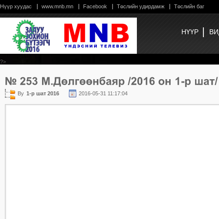
Нүүр хуудас
www.mnb.mn
Facebook
Төслийн удирдамж
Төслийн баг
НҮҮР
ВИ
?>
By
1-р шат 2016
2016-05-31 11:17:04