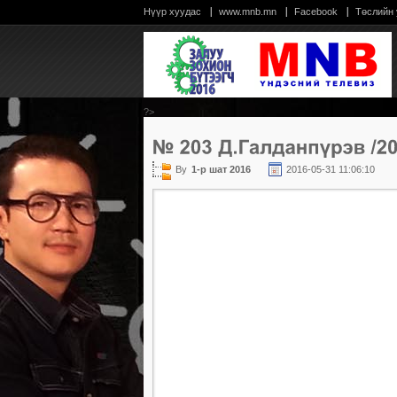
Нүүр хуудас
www.mnb.mn
Facebook
Төслийн
?>
By
1-р шат 2016
2016-05-31 11:06:10