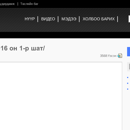
 удирдамж
Төслийн баг
НҮҮР
ВИДЕО
МЭДЭЭ
ХОЛБОО БАРИХ
3568:Үзсэн