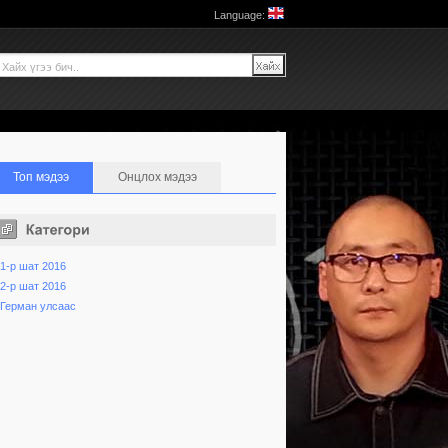
Language:
Топ мэдээ
Онцлох мэдээ
1-р шат 2016
2-р шат 2016
Герман улсаас