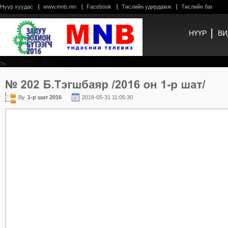
Нүүр хуудас
www.mnb.mn
Facebook
Төслийн удирдамж
Төслийн баг
НҮҮР
ВИ
?>
By
1-р шат 2016
2016-05-31 11:05:30