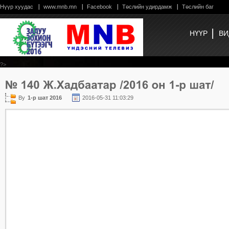
Нүүр хуудас
www.mnb.mn
Facebook
Төслийн удирдамж
Төслийн баг
НҮҮР
ВИ
?>
By
1-р шат 2016
2016-05-31 11:03:29