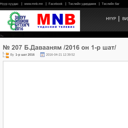
Нүүр хуудас
www.mnb.mn
Facebook
Төслийн удирдамж
Төслийн баг
НҮҮР
ВИ
?>
By
1-р шат 2016
2016-04-21 12:39:52