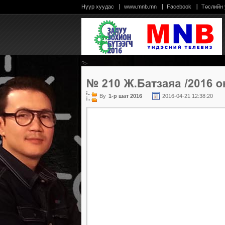
Нүүр хуудас
www.mnb.mn
Facebook
Төслийн
?>
By
1-р шат 2016
2016-04-21 12:38:20