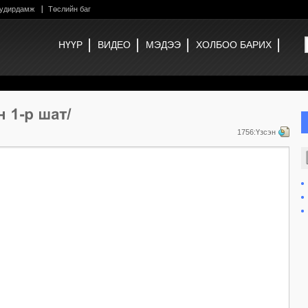
 удирдамж
Төслийн баг
НҮҮР
ВИДЕО
МЭДЭЭ
ХОЛБОО БАРИХ
1756:Үзсэн