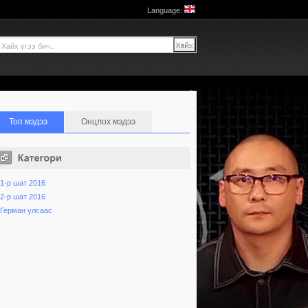
Language:
Топ мэдээ
Онцлох мэдээ
1-р шат 2016
2-р шат 2016
Герман улсаас